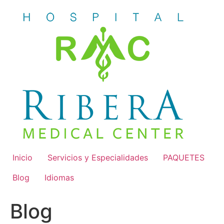
Skip
to
content
Inicio
Servicios y Especialidades
PAQUETES
Blog
Idiomas
Blog