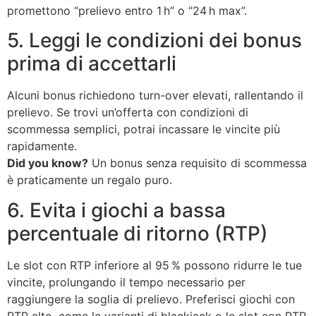
promettono “prelievo entro 1 h” o “24 h max”.
5. Leggi le condizioni dei bonus
prima di accettarli
Alcuni bonus richiedono turn-over elevati, rallentando il
prelievo. Se trovi un’offerta con condizioni di
scommessa semplici, potrai incassare le vincite più
rapidamente.
Did you know?
Un bonus senza requisito di scommessa
è praticamente un regalo puro.
6. Evita i giochi a bassa
percentuale di ritorno (RTP)
Le slot con RTP inferiore al 95 % possono ridurre le tue
vincite, prolungando il tempo necessario per
raggiungere la soglia di prelievo. Preferisci giochi con
RTP alto, come le varianti di blackjack o le slot con RTP