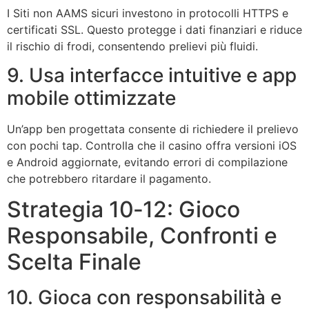
I Siti non AAMS sicuri investono in protocolli HTTPS e
certificati SSL. Questo protegge i dati finanziari e riduce
il rischio di frodi, consentendo prelievi più fluidi.
9. Usa interfacce intuitive e app
mobile ottimizzate
Un’app ben progettata consente di richiedere il prelievo
con pochi tap. Controlla che il casino offra versioni iOS
e Android aggiornate, evitando errori di compilazione
che potrebbero ritardare il pagamento.
Strategia 10‑12: Gioco
Responsabile, Confronti e
Scelta Finale
10. Gioca con responsabilità e