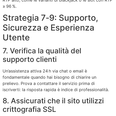
≥ 96 %.
Strategia 7‑9: Supporto,
Sicurezza e Esperienza
Utente
7. Verifica la qualità del
supporto clienti
Un’assistenza attiva 24 h via chat o email è
fondamentale quando hai bisogno di chiarire un
prelievo. Prova a contattare il servizio prima di
iscriverti: la risposta rapida è indice di professionalità.
8. Assicurati che il sito utilizzi
crittografia SSL