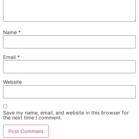
Name
*
Email
*
Website
Save my name, email, and website in this browser for
the next time I comment.