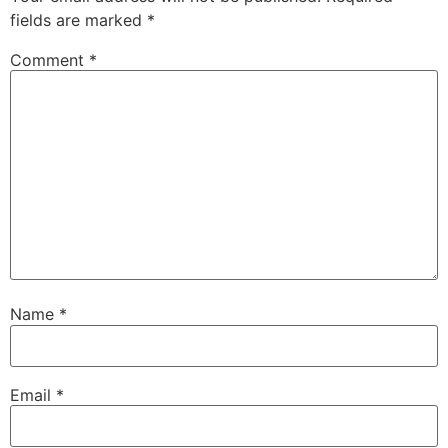
fields are marked
*
Comment
*
Name
*
Email
*