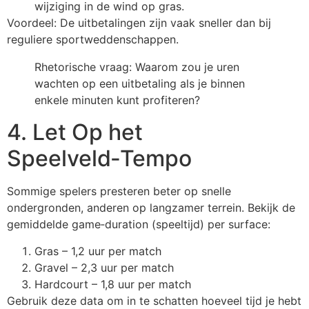
wijziging in de wind op gras.
Voordeel: De uitbetalingen zijn vaak sneller dan bij
reguliere sportweddenschappen.
Rhetorische vraag: Waarom zou je uren
wachten op een uitbetaling als je binnen
enkele minuten kunt profiteren?
4. Let Op het
Speelveld‑Tempo
Sommige spelers presteren beter op snelle
ondergronden, anderen op langzamer terrein. Bekijk de
gemiddelde game‑duration (speeltijd) per surface:
Gras – 1,2 uur per match
Gravel – 2,3 uur per match
Hardcourt – 1,8 uur per match
Gebruik deze data om in te schatten hoeveel tijd je hebt