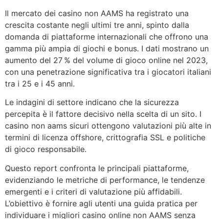
Il mercato dei casino non AAMS ha registrato una
crescita costante negli ultimi tre anni, spinto dalla
domanda di piattaforme internazionali che offrono una
gamma più ampia di giochi e bonus. I dati mostrano un
aumento del 27 % del volume di gioco online nel 2023,
con una penetrazione significativa tra i giocatori italiani
tra i 25 e i 45 anni.
Le indagini di settore indicano che la sicurezza
percepita è il fattore decisivo nella scelta di un sito. I
casino non aams sicuri ottengono valutazioni più alte in
termini di licenza offshore, crittografia SSL e politiche
di gioco responsabile.
Questo report confronta le principali piattaforme,
evidenziando le metriche di performance, le tendenze
emergenti e i criteri di valutazione più affidabili.
L’obiettivo è fornire agli utenti una guida pratica per
individuare i migliori casino online non AAMS senza