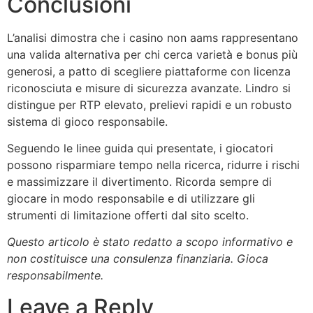
Conclusioni
L’analisi dimostra che i casino non aams rappresentano
una valida alternativa per chi cerca varietà e bonus più
generosi, a patto di scegliere piattaforme con licenza
riconosciuta e misure di sicurezza avanzate. Lindro si
distingue per RTP elevato, prelievi rapidi e un robusto
sistema di gioco responsabile.
Seguendo le linee guida qui presentate, i giocatori
possono risparmiare tempo nella ricerca, ridurre i rischi
e massimizzare il divertimento. Ricorda sempre di
giocare in modo responsabile e di utilizzare gli
strumenti di limitazione offerti dal sito scelto.
Questo articolo è stato redatto a scopo informativo e
non costituisce una consulenza finanziaria. Gioca
responsabilmente.
Leave a Reply