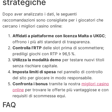
strategiche
Dopo aver analizzato i dati, le seguenti
raccomandazioni sono consigliate per i giocatori che
cercano i migliori casino online:
Affidati a piattaforme con licenza Malta o UKGC
;
offrono i più alti standard di trasparenza.
Controlla l’RTP
delle slot prima di scommettere;
prediligi giochi con RTP ≥ 96,5 %.
Utilizza la modalità demo
per testare nuovi titoli
senza rischiare capitale.
Imposta limiti di spesa
nel pannello di controllo
del sito per giocare in modo responsabile.
Confronta i bonus
tramite la nostra
migliori casino
online
per trovare le offerte più vantaggiose e con
requisiti di scommessa equi.
FAQ