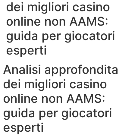
dei migliori casino
online non AAMS:
guida per giocatori
esperti
Analisi approfondita
dei migliori casino
online non AAMS:
guida per giocatori
esperti