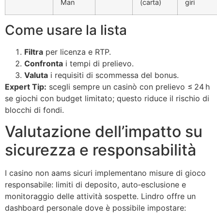
Man
(carta)
giri
Come usare la lista
Filtra
per licenza e RTP.
Confronta
i tempi di prelievo.
Valuta
i requisiti di scommessa del bonus.
Expert Tip:
scegli sempre un casinò con prelievo ≤ 24 h
se giochi con budget limitato; questo riduce il rischio di
blocchi di fondi.
Valutazione dell’impatto su
sicurezza e responsabilità
I casino non aams sicuri implementano misure di gioco
responsabile: limiti di deposito, auto‑esclusione e
monitoraggio delle attività sospette. Lindro offre un
dashboard personale dove è possibile impostare: