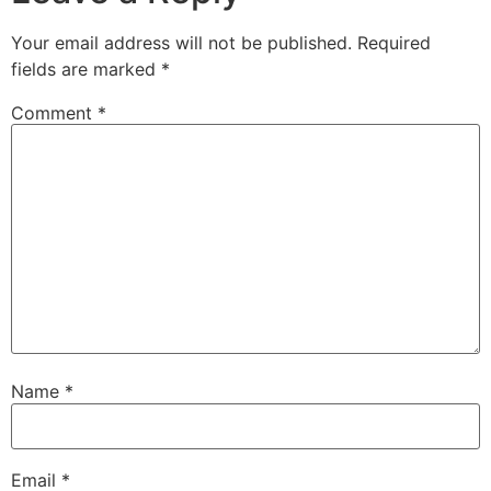
Your email address will not be published.
Required
fields are marked
*
Comment
*
Name
*
Email
*