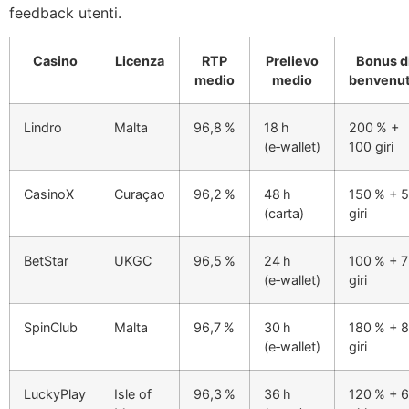
feedback utenti.
Casino
Licenza
RTP
Prelievo
Bonus d
medio
medio
benvenu
Lindro
Malta
96,8 %
18 h
200 % +
(e‑wallet)
100 giri
CasinoX
Curaçao
96,2 %
48 h
150 % + 
(carta)
giri
BetStar
UKGC
96,5 %
24 h
100 % + 
(e‑wallet)
giri
SpinClub
Malta
96,7 %
30 h
180 % + 
(e‑wallet)
giri
LuckyPlay
Isle of
96,3 %
36 h
120 % + 