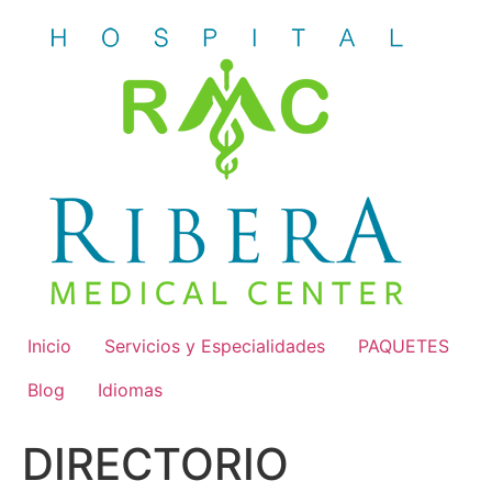
Skip
to
content
Inicio
Servicios y Especialidades
PAQUETES
Blog
Idiomas
DIRECTORIO