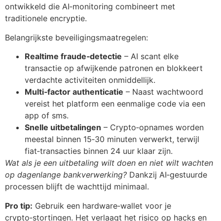
ontwikkeld die AI‑monitoring combineert met
traditionele encryptie.
Belangrijkste beveiligingsmaatregelen:
Realtime fraude‑detectie
– AI scant elke
transactie op afwijkende patronen en blokkeert
verdachte activiteiten onmiddellijk.
Multi‑factor authenticatie
– Naast wachtwoord
vereist het platform een eenmalige code via een
app of sms.
Snelle uitbetalingen
– Crypto‑opnames worden
meestal binnen 15‑30 minuten verwerkt, terwijl
fiat‑transacties binnen 24 uur klaar zijn.
Wat als je een uitbetaling wilt doen en niet wilt wachten
op dagenlange bankverwerking?
Dankzij AI‑gestuurde
processen blijft de wachttijd minimaal.
Pro tip:
Gebruik een hardware‑wallet voor je
crypto‑stortingen. Het verlaagt het risico op hacks en