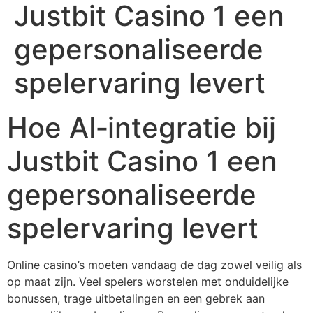
Justbit Casino 1 een
gepersonaliseerde
spelervaring levert
Hoe AI‑integratie bij
Justbit Casino 1 een
gepersonaliseerde
spelervaring levert
Online casino’s moeten vandaag de dag zowel veilig als
op maat zijn. Veel spelers worstelen met onduidelijke
bonussen, trage uitbetalingen en een gebrek aan