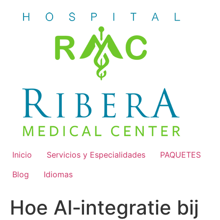
Skip
to
content
Inicio
Servicios y Especialidades
PAQUETES
Blog
Idiomas
Hoe AI‑integratie bij