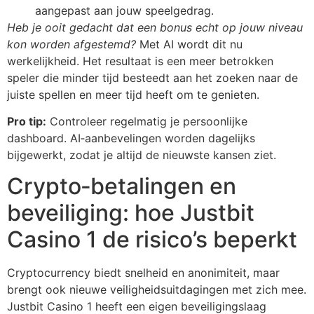
aangepast aan jouw speelgedrag.
Heb je ooit gedacht dat een bonus echt op jouw niveau
kon worden afgestemd?
Met AI wordt dit nu
werkelijkheid. Het resultaat is een meer betrokken
speler die minder tijd besteedt aan het zoeken naar de
juiste spellen en meer tijd heeft om te genieten.
Pro tip:
Controleer regelmatig je persoonlijke
dashboard. AI‑aanbevelingen worden dagelijks
bijgewerkt, zodat je altijd de nieuwste kansen ziet.
Crypto‑betalingen en
beveiliging: hoe Justbit
Casino 1 de risico’s beperkt
Cryptocurrency biedt snelheid en anonimiteit, maar
brengt ook nieuwe veiligheidsuitdagingen met zich mee.
Justbit Casino 1 heeft een eigen beveiligingslaag