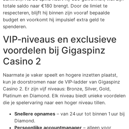
totale saldo naar €180 brengt. Door de limiet te
respecteren, blijft hij binnen zijn vooraf bepaalde
budget en voorkomt hij impulsief extra geld te
spenderen.
VIP‑niveaus en exclusieve
voordelen bij Gigaspinz
Casino 2
Naarmate je vaker speelt en hogere inzetten plaatst,
kun je doorstromen naar de VIP‑ladder van Gigaspinz
Casino 2. Er zijn vijf niveaus: Bronze, Silver, Gold,
Platinum en Diamond. Elk niveau biedt unieke voordelen
die je spelervaring naar een hoger niveau tillen.
Snellere opnames
– van 24 uur tot binnen 1 uur bij
Diamond.
Persoonlijke accountmanager
– alleen voor