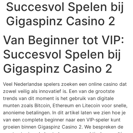
Succesvol Spelen bij
Gigaspinz Casino 2
Van Beginner tot VIP:
Succesvol Spelen bij
Gigaspinz Casino 2
Veel Nederlandse spelers zoeken een online casino dat
zowel veilig als innovatief is. Een van de grootste
trends van dit moment is het gebruik van digitale
munten zoals Bitcoin, Ethereum en Litecoin voor snelle,
anonieme betalingen. In dit artikel laten we zien hoe je
van een complete beginner naar een VIP‑speler kunt
groeien binnen Gigaspinz Casino 2. We bespreken de