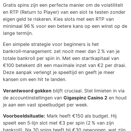
Gratis spins zijn een perfecte manier om de volatiliteit
en RTP (Return to Player) van een slot te testen zonder
eigen geld te riskeren. Kies slots met een RTP van
minimaal 96 % voor een betere kans op een winst op de
lange termijn.
Een simpele strategie voor beginners is het
bankroll‑management: zet nooit meer dan 2 % van je
totale bankroll per spin in. Met een startkapitaal van
€100 betekent dit een maximale inzet van €2 per draai.
Deze aanpak verlengt je speeltijd en geeft je meer
kansen om een hit te landen.
Verantwoord gokken
blijft cruciaal. Stel limieten in via
de accountinstellingen van
Gigaspinz Casino 2
en houd
je aan een vast speelbudget per week.
Voorbeeldsituatie:
Mark heeft €150 als budget. Hij
speelt een 5‑lijn slot met €3 per spin (2 % van zijn
bankroll). Na 30 spins heeft hij €30 gewonnen, wat zijn