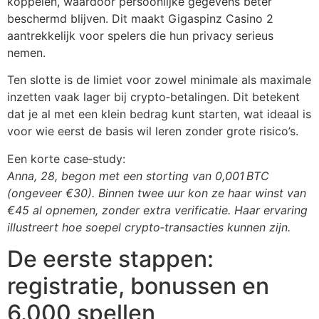
koppelen, waardoor persoonlijke gegevens beter
beschermd blijven. Dit maakt Gigaspinz Casino 2
aantrekkelijk voor spelers die hun privacy serieus
nemen.
Ten slotte is de limiet voor zowel minimale als maximale
inzetten vaak lager bij crypto‑betalingen. Dit betekent
dat je al met een klein bedrag kunt starten, wat ideaal is
voor wie eerst de basis wil leren zonder grote risico’s.
Een korte case‑study:
Anna, 28, begon met een storting van 0,001 BTC
(ongeveer €30). Binnen twee uur kon ze haar winst van
€45 al opnemen, zonder extra verificatie. Haar ervaring
illustreert hoe soepel crypto‑transacties kunnen zijn.
De eerste stappen:
registratie, bonussen en
6.000 spellen