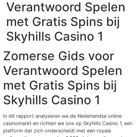
Verantwoord Spelen
met Gratis Spins bij
Skyhills Casino 1
Zomerse Gids voor
Verantwoord Spelen
met Gratis Spins bij
Skyhills Casino 1
In dit rapport analyseren we de Nederlandse online
casinomarkt en richten we ons op Skyhills Casino 1, een
platform dat zich onderscheidt met een royale