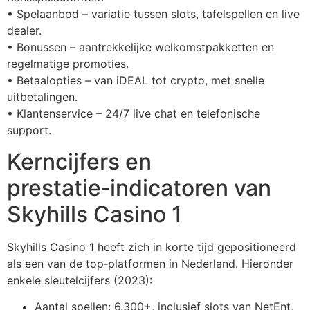
• Spelaanbod – variatie tussen slots, tafelspellen en live
dealer.
• Bonussen – aantrekkelijke welkomstpakketten en
regelmatige promoties.
• Betaalopties – van iDEAL tot crypto, met snelle
uitbetalingen.
• Klantenservice – 24/7 live chat en telefonische
support.
Kerncijfers en
prestatie‑indicatoren van
Skyhills Casino 1
Skyhills Casino 1 heeft zich in korte tijd gepositioneerd
als een van de top‑platformen in Nederland. Hieronder
enkele sleutelcijfers (2023):
Aantal spellen: 6.300+, inclusief slots van NetEnt,