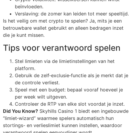
beïnvloeden.
Verslaving: de zomer kan leiden tot meer speeltijd.
Is het veilig om met crypto te spelen? Ja, mits je een
betrouwbare wallet gebruikt en alleen bedragen inzet
die je kunt missen.
Tips voor verantwoord spelen
Stel limieten via de limietinstellingen van het
platform.
Gebruik de zelf‑exclusie‑functie als je merkt dat je
de controle verliest.
Speel met een budget: bepaal vooraf hoeveel je
per week wilt uitgeven.
Controleer de RTP van elke slot voordat je inzet.
Did You Know?
Skyhills Casino 1 biedt een ingebouwde
“limiet‑wizard” waarmee spelers automatisch hun
stortings- en verlieslimiet kunnen instellen, waardoor
verantwoord spelen eenvoudiger wordt.